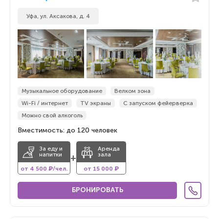
По популярности
Уфа, ул. Аксакова, д. 4
По популярности
По новизне
По новизне
Музыкальное оборудование
Велком зона
Wi-Fi / интернет
TV экраны
С запуском фейерверка
Можно свой алкоголь
Вместимость: до 120 человек
За еду и
Аренда
напитки
зала
+
от 4 500 ₽/чел.
от 15 000 ₽
БРОНИРОВАТЬ