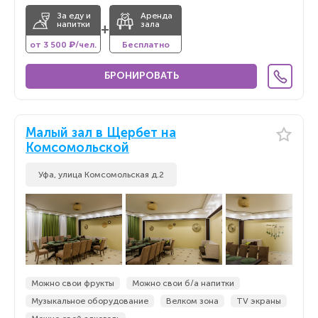
За еду и
Аренда
напитки
зала
+
от 3 500 ₽/чел.
Бесплатно
БРОНИРОВАТЬ
Малый зал в Щербет на
Комсомольской
Уфа, улица Комсомольская д.2
Можно свои фрукты
Можно свои б/а напитки
Музыкальное оборудование
Велком зона
TV экраны