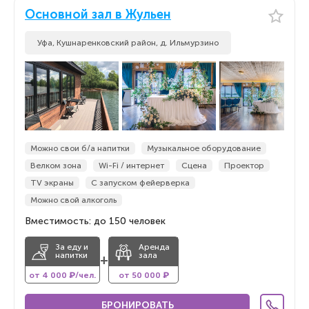
Основной зал в Жульен
Уфа, Кушнаренковский район, д. Ильмурзино
Можно свои б/а напитки
Музыкальное оборудование
Велком зона
Wi-Fi / интернет
Сцена
Проектор
TV экраны
С запуском фейерверка
Можно свой алкоголь
Вместимость: до 150 человек
За еду и
Аренда
напитки
зала
+
от 4 000 ₽/чел.
от 50 000 ₽
БРОНИРОВАТЬ