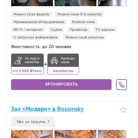
Можно свои фрукты
Можно свои б/а напитки
Музыкальное оборудование
Велком зона
Wi-Fi / интернет
Сцена
Проектор
TV экраны
С запуском фейерверка
Можно свой алкоголь
Вместимость: до 20 человек
За еду и
Аренда
напитки
зала
+
от 3 500 ₽/чел.
Бесплатно
БРОНИРОВАТЬ
Зал «Модерн» в Rossinsky
Уфа, ул. Цюрупы, 7