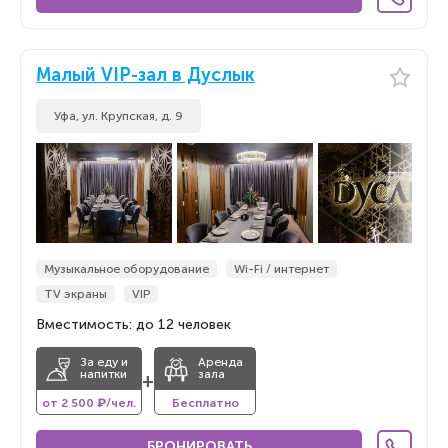
Малый VIP-зал в Дуслык
Уфа, ул. Крупская, д. 9
Музыкальное оборудование
Wi-Fi / интернет
TV экраны
VIP
Вместимость: до 12 человек
За еду и
Аренда
напитки
зала
+
от 2 500 ₽/чел.
Бесплатно
БРОНИРОВАТЬ