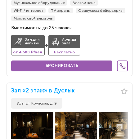
Музыкальное оборудование
Велком зона
Wi-Fi / интернет
TV экраны
С запуском фейерверка
Можно свой алкоголь
Вместимость: до 25 человек
За еду и
Аренда
напитки
зала
+
от 4 500 ₽/чел.
Бесплатно
БРОНИРОВАТЬ
Зал «2 этаж» в Дуслык
Уфа, ул. Крупская, д. 9