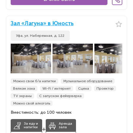
Зал «Лагуна» в Юность
Уфа, ул. Набережная, д. 122
Можно свои б/а напитки
Музыкальное оборудование
Велком зона
Wi-Fi / интернет
Сцена
Проектор
TV экраны
С запуском фейерверка
Можно свой алкоголь
Вместимость: до 100 человек
За еду и
Аренда
напитки
зала
+