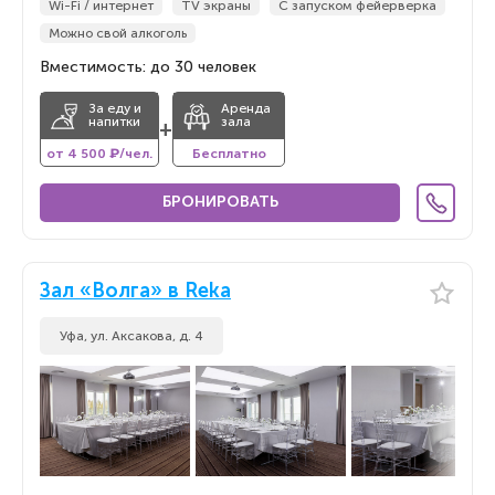
Wi-Fi / интернет
TV экраны
С запуском фейерверка
Можно свой алкоголь
Вместимость: до 30 человек
За еду и
Аренда
напитки
зала
+
от 4 500 ₽/чел.
Бесплатно
БРОНИРОВАТЬ
Зал «Волга» в Reka
Уфа, ул. Аксакова, д. 4