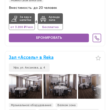
Можно свой алкоголь
Вместимость: до 20 человек
За еду и
Аренда
напитки
зала
+
от 3 200 ₽/чел.
Бесплатно
БРОНИРОВАТЬ
Зал «Ассель» в Reka
Уфа, ул. Аксакова, д. 4
Музыкальное оборудование
Велком зона