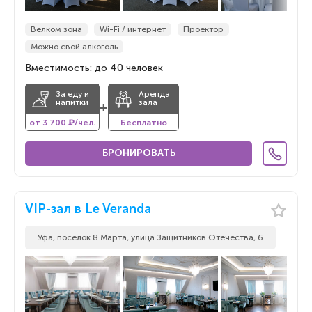
Велком зона
Wi-Fi / интернет
Проектор
Можно свой алкоголь
Вместимость: до 40 человек
За еду и
Аренда
напитки
зала
+
от 3 700 ₽/чел.
Бесплатно
БРОНИРОВАТЬ
VIP-зал в Le Veranda
Уфа, посёлок 8 Марта, улица Защитников Отечества, 6