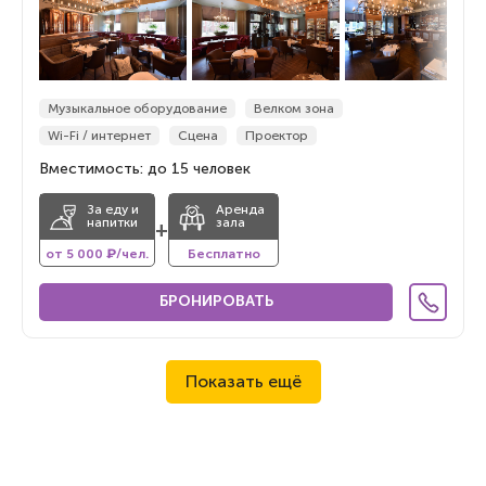
Музыкальное оборудование
Велком зона
Wi-Fi / интернет
Сцена
Проектор
Вместимость: до 15 человек
За еду и
Аренда
напитки
зала
+
от 5 000 ₽/чел.
Бесплатно
БРОНИРОВАТЬ
Показать ещё